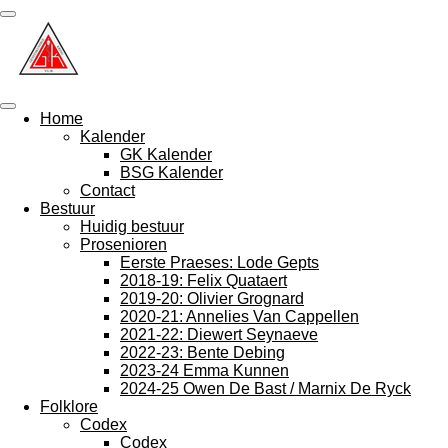
Ga
direct
naar
de
hoofdinhoud
Home
Kalender
GK Kalender
BSG Kalender
Contact
Bestuur
Huidig bestuur
Prosenioren
Eerste Praeses: Lode Gepts
2018-19: Felix Quataert
2019-20: Olivier Grognard
2020-21: Annelies Van Cappellen
2021-22: Diewert Seynaeve
2022-23: Bente Debing
2023-24 Emma Kunnen
2024-25 Owen De Bast / Marnix De Ryck
Folklore
Codex
Codex