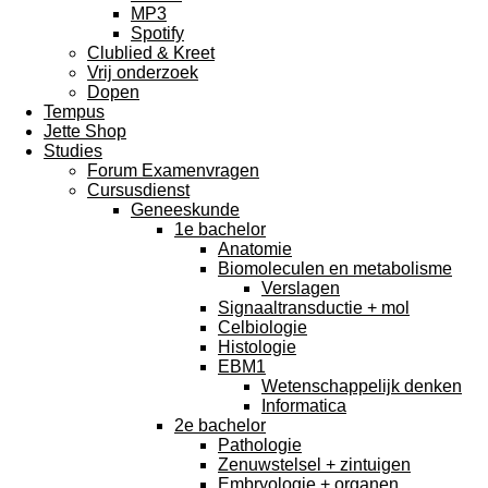
MP3
Spotify
Clublied & Kreet
Vrij onderzoek
Dopen
Tempus
Jette Shop
Studies
Forum Examenvragen
Cursusdienst
Geneeskunde
1e bachelor
Anatomie
Biomoleculen en metabolisme
Verslagen
Signaaltransductie + mol
Celbiologie
Histologie
EBM1
Wetenschappelijk denken
Informatica
2e bachelor
Pathologie
Zenuwstelsel + zintuigen
Embryologie + organen