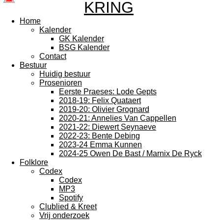
KRING
Home
Kalender
GK Kalender
BSG Kalender
Contact
Bestuur
Huidig bestuur
Prosenioren
Eerste Praeses: Lode Gepts
2018-19: Felix Quataert
2019-20: Olivier Grognard
2020-21: Annelies Van Cappellen
2021-22: Diewert Seynaeve
2022-23: Bente Debing
2023-24 Emma Kunnen
2024-25 Owen De Bast / Marnix De Ryck
Folklore
Codex
Codex
MP3
Spotify
Clublied & Kreet
Vrij onderzoek