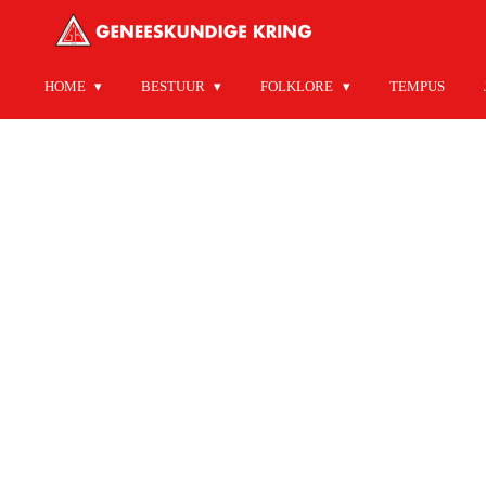
Ga
direct
naar
HOME
BESTUUR
FOLKLORE
TEMPUS
de
hoofdinhoud