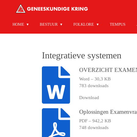
Ga
direct
naar
HOME
BESTUUR
FOLKLORE
TEMPUS
de
hoofdinhoud
Integratieve systemen
OVERZICHT EXAME
Word – 30,3 KB
783 downloads
Download
Oplossingen Examenvr
PDF – 942,2 KB
748 downloads