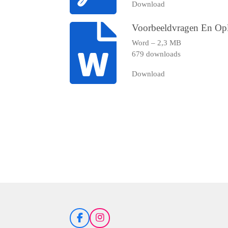
Download
Voorbeeldvragen En Opl
Word – 2,3 MB
679 downloads
Download
F
I