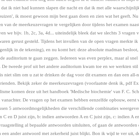
 dat ik niet had kunnen slapen die nacht en dat ik met alle waarschijnli
buizen', ik moest gewoon mijn best gaan doen en zien wat het geeft. Nu
ten van de meerkeuzevragen te vergelijken door tijdens het examen naast
 we bijv. 1b, 2c, 3a, 4d... uiteindelijk bleek dat we slechts 3 vragen 
aren gerust gesteld. Tijdens het invullen van de open vragen merkte ik
eigenlijk in de tekening), en nu komt het: deze absolute madman besloot
ede auditorium te gaan zeggen. Iedereen was even perplex, maar al sne
. De tweede prof uit het andere auditorium kwam toe en we werkten sti
is niet slim om u zat te drinken de dag voor dit examen en dan een all-n
vrienden. Bekijk zeker de meerkeuzevragen (voorlaatste denk ik, pdf E
isme komen deze uit het handboek 'Medische biochemie' van F. C. Schu
s vanachter. De vragen op het examen hebben eenzelfde opbouw, eerst 
ssen 5 antwoordmogelijkheden die verschillende combinaties weergev
C en D juist zijn, b: indien antwoorden A en C juist zijn, c: indien A en C
raagstelling al bepaalde antwoorden uitsluiten, of gaan de antwoorden el
n een ander antwoord met zekerheid juist blijkt. Bon ik wijd te ver uit, d