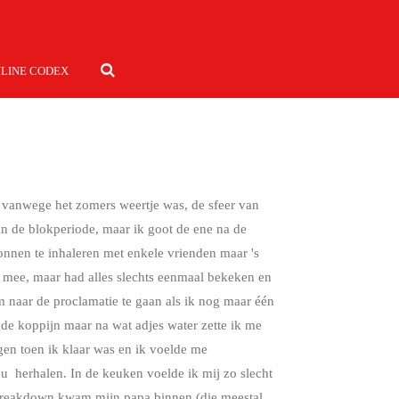
LINE CODEX
et vanwege het zomers weertje was, de sfeer van
an de blokperiode, maar ik goot de ene na de
lonnen te inhaleren met enkele vrienden maar 's
ar mee, maar had alles slechts eenmaal bekeken en
m naar de proclamatie te gaan als ik nog maar één
ende koppijn maar na wat adjes water zette ik me
gen toen ik klaar was en ik voelde me
ou herhalen. In de keuken voelde ik mij zo slecht
n breakdown kwam mijn papa binnen (die meestal