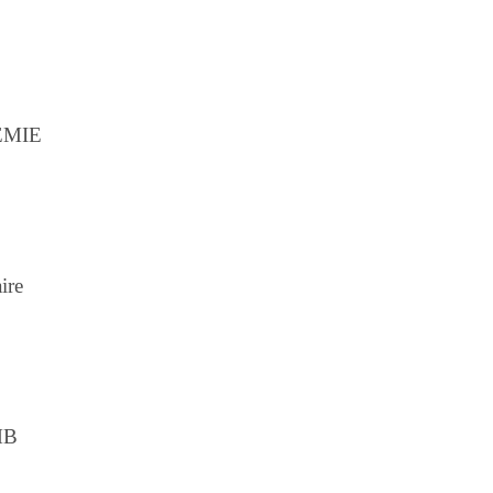
EMIE
ire
MB