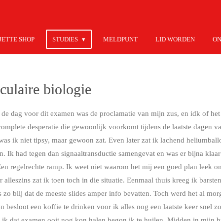
JETTE SHOP
STUDIES
MELDPUNT
LID WORDEN
ON
culaire biologie
n: de dag voor dit examen was de proclamatie van mijn zus, en idk of h
 complete desperatie die gewoonlijk voorkomt tijdens de laatste dagen v
was ik niet tipsy, maar gewoon zat. Even later zat ik lachend heliumbal
en. Ik had tegen dan signaaltransductie samengevat en was er bijna kla
 Een regelrechte ramp. Ik weet niet waarom het mij een goed plan leek o
 alleszins zat ik toen toch in die situatie. Eenmaal thuis kreeg ik barst
 zo blij dat de meeste slides amper info bevatten. Toch werd het al mor
besloot een koffie te drinken voor ik alles nog een laatste keer snel z
at ik dat examen ooit nog kon halen begon ik te huilen. Midden in mij