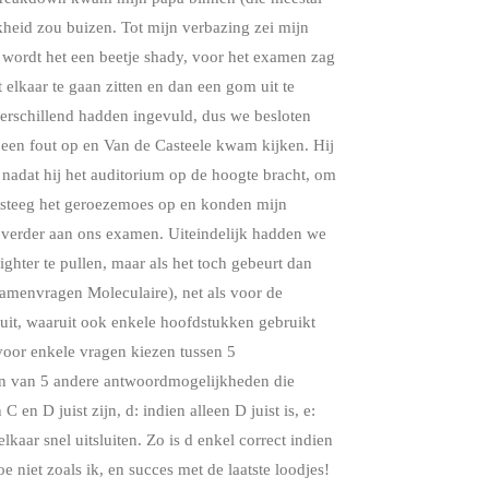
jkheid zou buizen. Tot mijn verbazing zei mijn
 wordt het een beetje shady, voor het examen zag
 elkaar te gaan zitten en dan een gom uit te
verschillend hadden ingevuld, dus we besloten
 een fout op en Van de Casteele kwam kijken. Hij
, nadat hij het auditorium op de hoogte bracht, om
l steeg het geroezemoes op en konden mijn
l verder aan ons examen. Uiteindelijk hadden we
ighter te pullen, maar als het toch gebeurt dan
xamenvragen Moleculaire), net als voor de
it, waaruit ook enkele hoofdstukken gebruikt
voor enkele vragen kiezen tussen 5
en van 5 andere antwoordmogelijkheden die
 en D juist zijn, d: indien alleen D juist is, e:
kaar snel uitsluiten. Zo is d enkel correct indien
oe niet zoals ik, en succes met de laatste loodjes!