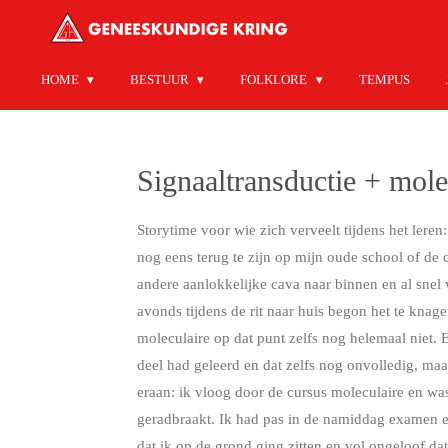
Ga
direct
naar
HOME
BESTUUR
FOLKLORE
TEMPUS
de
hoofdinhoud
Signaaltransductie + mole
Storytime voor wie zich verveelt tijdens het lere
nog eens terug te zijn op mijn oude school of de
andere aanlokkelijke cava naar binnen en al snel 
avonds tijdens de rit naar huis begon het te knag
moleculaire op dat punt zelfs nog helemaal niet.
deel had geleerd en dat zelfs nog onvolledig, maar
eraan: ik vloog door de cursus moleculaire en was
geradbraakt. Ik had pas in de namiddag examen en 
dat ik op de grond ging zitten en vol ongeloof d