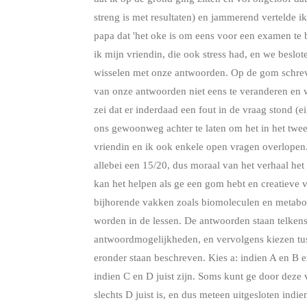
streng is met resultaten) en jammerend vertelde ik
papa dat 'het oke is om eens voor een examen te 
ik mijn vriendin, die ook stress had, en we beslo
wisselen met onze antwoorden. Op de gom schreven
van onze antwoorden niet eens te veranderen en w
zei dat er inderdaad een fout in de vraag stond (
ons gewoonweg achter te laten om het in het twe
vriendin en ik ook enkele open vragen overlopen
allebei een 15/20, dus moraal van het verhaal het 
kan het helpen als ge een gom hebt en creatieve 
bijhorende vakken zoals biomoleculen en metabol
worden in de lessen. De antwoorden staan telken
antwoordmogelijkheden, en vervolgens kiezen tu
eronder staan beschreven. Kies a: indien A en B en 
indien C en D juist zijn. Soms kunt ge door deze v
slechts D juist is, en dus meteen uitgesloten indie