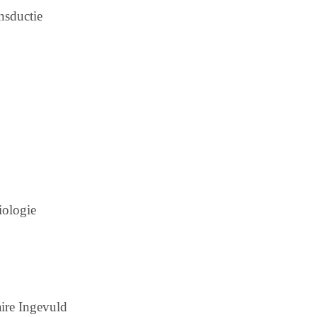
nsductie
ologie
re Ingevuld