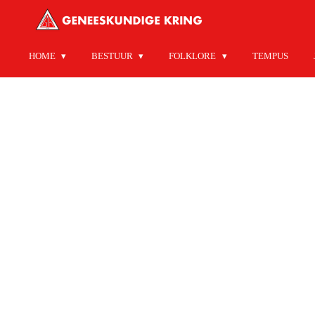
Ga
direct
naar
HOME
BESTUUR
FOLKLORE
TEMPUS
de
hoofdinhoud